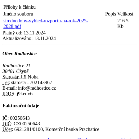
Přílohy k článku
Jméno souboru
Popis
Velikost
strednedoby-vyhled-rozpoctu-na-rok-2025-
216.5
2028.pdf
Kb
Platný od:
13.11.2024
Aktualizováno:
13.11.2024
Obec Radhostice
Radhostice 21
38481 Čkyně
Starosta:
Jiří Noha
Tel:
starosta - 702143967
E-mail:
info@radhostice.cz
IDDS:
j9kedv6
Fakturační údaje
IČ:
00250643
DIČ:
CZ00250643
Účet:
6921281/0100, Komerční banka Prachatice