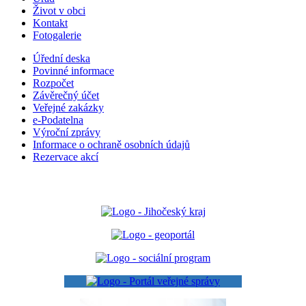
Život v obci
Kontakt
Fotogalerie
Úřední deska
Povinné informace
Rozpočet
Závěrečný účet
Veřejné zakázky
e-Podatelna
Výroční zprávy
Informace o ochraně osobních údajů
Rezervace akcí