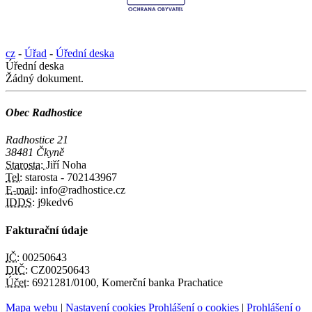
cz
-
Úřad
-
Úřední deska
Úřední deska
Žádný dokument.
Obec Radhostice
Radhostice 21
38481 Čkyně
Starosta:
Jiří Noha
Tel:
starosta - 702143967
E-mail:
info@radhostice.cz
IDDS:
j9kedv6
Fakturační údaje
IČ:
00250643
DIČ:
CZ00250643
Účet:
6921281/0100, Komerční banka Prachatice
Mapa webu
|
Nastavení cookies
Prohlášení o cookies
|
Prohlášení o