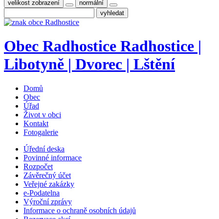
velikost zobrazení
normální
Obec
Radhostice
Radhostice |
Libotyně | Dvorec | Lštění
Domů
Obec
Úřad
Život v obci
Kontakt
Fotogalerie
Úřední deska
Povinné informace
Rozpočet
Závěrečný účet
Veřejné zakázky
e-Podatelna
Výroční zprávy
Informace o ochraně osobních údajů