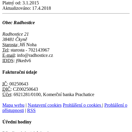
Platný od:
3.1.2015
Aktualizováno:
17.4.2018
Obec Radhostice
Radhostice 21
38481 Čkyně
Starosta:
Jiří Noha
Tel:
starosta - 702143967
E-mail:
info@radhostice.cz
IDDS:
j9kedv6
Fakturační údaje
IČ:
00250643
DIČ:
CZ00250643
Účet:
6921281/0100, Komerční banka Prachatice
Mapa webu
|
Nastavení cookies
Prohlášení o cookies
|
Prohlášení o
přístupnosti
|
RSS
Úřední hodiny