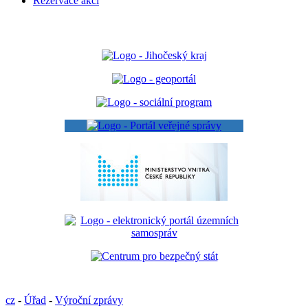
Rezervace akcí
cz
-
Úřad
-
Výroční zprávy