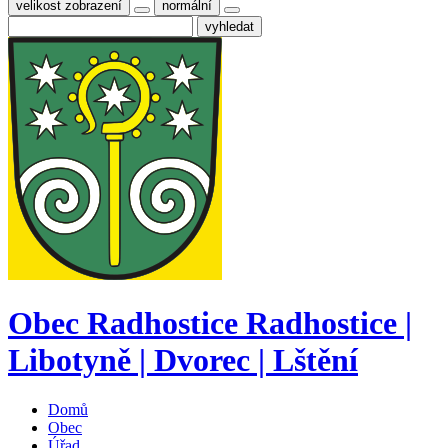
velikost zobrazení
normální
Obec
Radhostice
Radhostice |
Libotyně | Dvorec | Lštění
Domů
Obec
Úřad