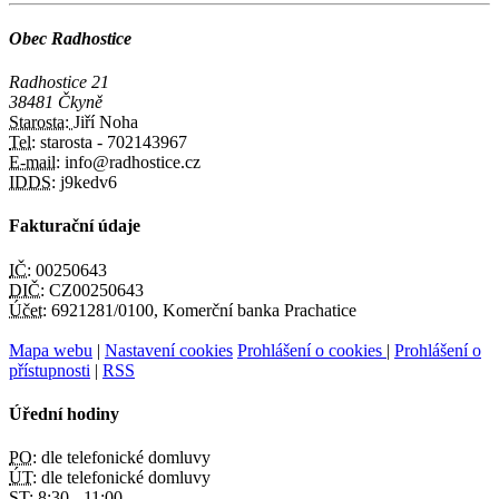
Obec Radhostice
Radhostice 21
38481 Čkyně
Starosta:
Jiří Noha
Tel:
starosta - 702143967
E-mail:
info@radhostice.cz
IDDS:
j9kedv6
Fakturační údaje
IČ:
00250643
DIČ:
CZ00250643
Účet:
6921281/0100, Komerční banka Prachatice
Mapa webu
|
Nastavení cookies
Prohlášení o cookies
|
Prohlášení o
přístupnosti
|
RSS
Úřední hodiny
PO:
dle telefonické domluvy
ÚT:
dle telefonické domluvy
ST:
8:30 - 11:00