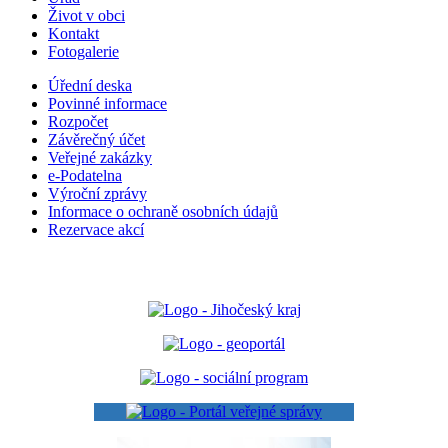
Život v obci
Kontakt
Fotogalerie
Úřední deska
Povinné informace
Rozpočet
Závěrečný účet
Veřejné zakázky
e-Podatelna
Výroční zprávy
Informace o ochraně osobních údajů
Rezervace akcí