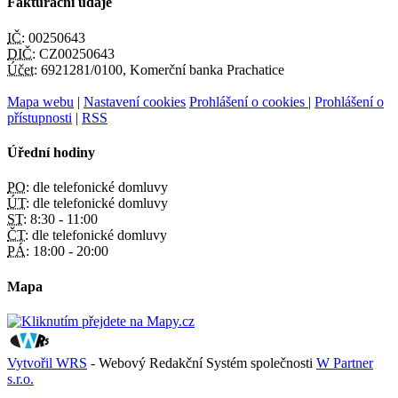
Fakturační údaje
IČ:
00250643
DIČ:
CZ00250643
Účet:
6921281/0100, Komerční banka Prachatice
Mapa webu
|
Nastavení cookies
Prohlášení o cookies
|
Prohlášení o
přístupnosti
|
RSS
Úřední hodiny
PO:
dle telefonické domluvy
ÚT:
dle telefonické domluvy
ST:
8:30 - 11:00
ČT:
dle telefonické domluvy
PÁ:
18:00 - 20:00
Mapa
Vytvořil WRS
- Webový Redakční Systém společnosti
W Partner
s.r.o.