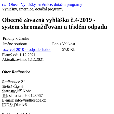
cz
-
Obec
-
Vyhlášky, směrnice, dotační programy
Vyhlášky, směrnice, dotační programy
Obecně závazná vyhláška č.4/2019 -
systém shromažďování a třídění odpadu
Přílohy k článku
Jméno souboru
Popis
Velikost
ozv-c.4-2019-o-odpadech.doc
57.9 Kb
Platný od:
1.12.2021
Aktualizováno:
1.12.2021
Obec Radhostice
Radhostice 21
38481 Čkyně
Starosta:
Jiří Noha
Tel:
starosta - 702143967
E-mail:
info@radhostice.cz
IDDS:
j9kedv6