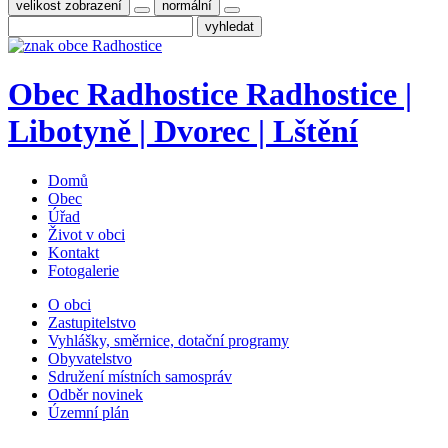
velikost zobrazení
normální
Obec
Radhostice
Radhostice |
Libotyně | Dvorec | Lštění
Domů
Obec
Úřad
Život v obci
Kontakt
Fotogalerie
O obci
Zastupitelstvo
Vyhlášky, směrnice, dotační programy
Obyvatelstvo
Sdružení místních samospráv
Odběr novinek
Územní plán