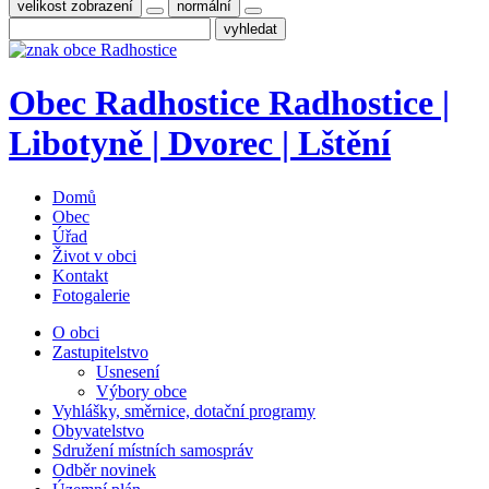
velikost zobrazení
normální
Obec
Radhostice
Radhostice |
Libotyně | Dvorec | Lštění
Domů
Obec
Úřad
Život v obci
Kontakt
Fotogalerie
O obci
Zastupitelstvo
Usnesení
Výbory obce
Vyhlášky, směrnice, dotační programy
Obyvatelstvo
Sdružení místních samospráv
Odběr novinek