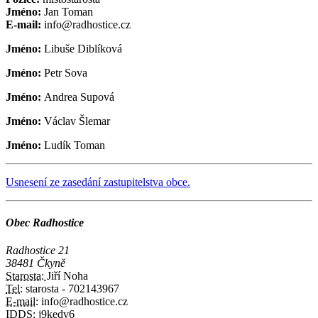
Jméno:
Jan Toman
E-mail:
info@radhostice.cz
Jméno:
Libuše Diblíková
Jméno:
Petr Sova
Jméno:
Andrea Supová
Jméno:
Václav Šlemar
Jméno:
Ludík Toman
Usnesení ze zasedání zastupitelstva obce.
Obec Radhostice
Radhostice 21
38481 Čkyně
Starosta:
Jiří Noha
Tel:
starosta - 702143967
E-mail:
info@radhostice.cz
IDDS:
j9kedv6