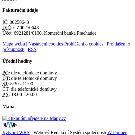
Fakturační údaje
IČ:
00250643
DIČ:
CZ00250643
Účet:
6921281/0100, Komerční banka Prachatice
Mapa webu
|
Nastavení cookies
Prohlášení o cookies
|
Prohlášení o
přístupnosti
|
RSS
Úřední hodiny
PO:
dle telefonické domluvy
ÚT:
dle telefonické domluvy
ST:
8:30 - 11:00
ČT:
dle telefonické domluvy
PÁ:
18:00 - 20:00
Mapa
Vytvořil WRS
- Webový Redakční Systém společnosti
W Partner