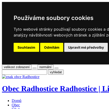
Používáme soubory cookies
Tyto webové stránky používají soubory cookies a da
analýzy návštěvnosti webových stránek a zjištění z
Souhlasím
Odmítám
Upravit mé předvolby
velikost zobrazení
normální
Obec
Radhostice
Radhostice | Li
Domů
Obec