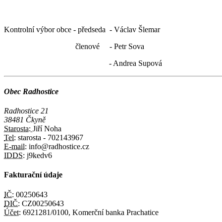
Kontrolní výbor obce - předseda - Václav Šlemar
členové - Petr Sova
- Andrea Supová
Obec Radhostice
Radhostice 21
38481 Čkyně
Starosta:
Jiří Noha
Tel:
starosta - 702143967
E-mail:
info@radhostice.cz
IDDS:
j9kedv6
Fakturační údaje
IČ:
00250643
DIČ:
CZ00250643
Účet:
6921281/0100, Komerční banka Prachatice