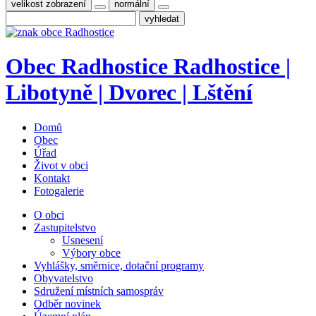
velikost zobrazení
normální
Obec
Radhostice
Radhostice |
Libotyně | Dvorec | Lštění
Domů
Obec
Úřad
Život v obci
Kontakt
Fotogalerie
O obci
Zastupitelstvo
Usnesení
Výbory obce
Vyhlášky, směrnice, dotační programy
Obyvatelstvo
Sdružení místních samospráv
Odběr novinek