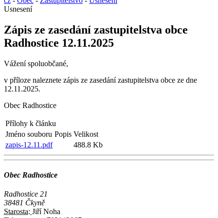
cz
-
Obec
-
Zastupitelstvo
-
Usnesení
Usnesení
Zápis ze zasedání zastupitelstva obce
Radhostice 12.11.2025
Vážení spoluobčané,
v příloze naleznete zápis ze zasedání zastupitelstva obce ze dne
12.11.2025.
Obec Radhostice
Přílohy k článku
Jméno souboru
Popis
Velikost
zapis-12.11.pdf
488.8 Kb
Obec Radhostice
Radhostice 21
38481 Čkyně
Starosta:
Jiří Noha