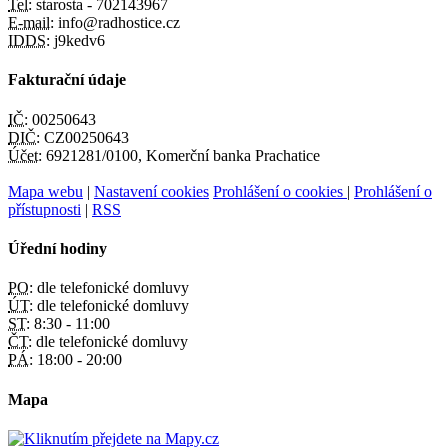
Tel:
starosta - 702143967
E-mail:
info@radhostice.cz
IDDS:
j9kedv6
Fakturační údaje
IČ:
00250643
DIČ:
CZ00250643
Účet:
6921281/0100, Komerční banka Prachatice
Mapa webu
|
Nastavení cookies
Prohlášení o cookies
|
Prohlášení o
přístupnosti
|
RSS
Úřední hodiny
PO:
dle telefonické domluvy
ÚT:
dle telefonické domluvy
ST:
8:30 - 11:00
ČT:
dle telefonické domluvy
PÁ:
18:00 - 20:00
Mapa