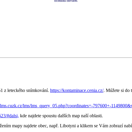
51 z leteckého snímkování.
https://kontaminace.cenia.cz/
. Múžete si do 
//lms.cuzk.cz/lms/lms_query_05.php?coordinates=-797600+-1149800&
23/#dalsi,
kde najdete spoustu dalších map naší oblasti.
ížením mapy najdete obec, např. Libotyni a klikem se Vám zobrazí nabí