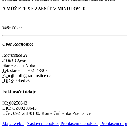
A MŮŽETE SE ZASNÍT V MINULOSTI!
Vaše Obec
Obec Radhostice
Radhostice 21
38481 Čkyně
Starosta:
Jiří Noha
Tel:
starosta - 702143967
E-mail:
info@radhostice.cz
IDDS:
j9kedv6
Fakturační údaje
IČ:
00250643
DIČ:
CZ00250643
Účet:
6921281/0100, Komerční banka Prachatice
Mapa webu
|
Nastavení cookies
Prohlášení o cookies
|
Prohlášení o př