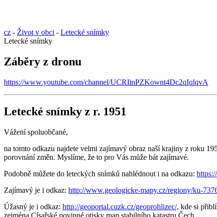
cz
-
Život v obci
-
Letecké snímky
Letecké snímky
Záběry z dronu
https://www.youtube.com/channel/UCRIinPZKownt4Dc2qIqlqvA
Letecké snímky z r. 1951
Vážení spoluobčané,
na tomto odkazu najdete velmi zajímavý obraz naší krajiny z roku 19
porovnání změn. Myslíme, že to pro Vás může bát zajímavé.
Podobně můžete do leteckých snímků nahlédnout i na odkazu:
https:
Zajímavý je i odkaz:
http://www.geologicke-mapy.cz/regiony/ku-7376
Úžasný je i odkaz:
http://geoportal.cuzk.cz/geoprohlizec/,
kde si přibl
zejména Císařské povinné otisky map stabilního katastru Čech.