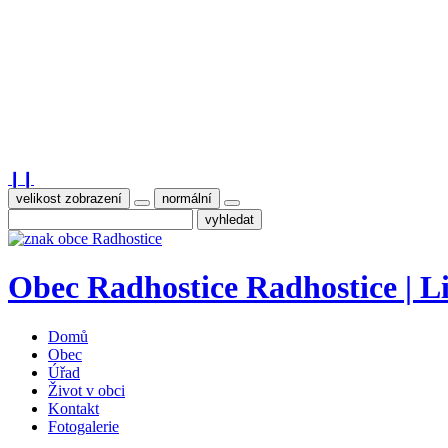
❙❙
velikost zobrazení
normální
Obec
Radhostice
Radhostice | Li
Domů
Obec
Úřad
Život v obci
Kontakt
Fotogalerie