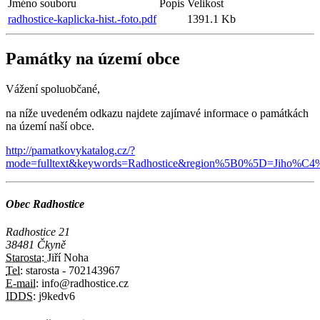
Jméno souboru
Popis
Velikost
radhostice-kaplicka-hist.-foto.pdf
1391.1 Kb
Památky na území obce
Vážení spoluobčané,
na níže uvedeném odkazu najdete zajímavé informace o památkách
na území naší obce.
http://pamatkovykatalog.cz/?
mode=fulltext&keywords=Radhostice&region%5B0%5D=Jiho%C4%
Obec Radhostice
Radhostice 21
38481 Čkyně
Starosta:
Jiří Noha
Tel:
starosta - 702143967
E-mail:
info@radhostice.cz
IDDS:
j9kedv6