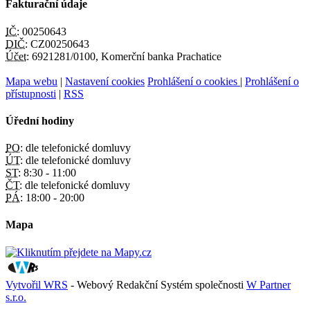
Fakturační údaje
IČ:
00250643
DIČ:
CZ00250643
Účet:
6921281/0100, Komerční banka Prachatice
Mapa webu
|
Nastavení cookies
Prohlášení o cookies
|
Prohlášení o
přístupnosti
|
RSS
Úřední hodiny
PO:
dle telefonické domluvy
ÚT:
dle telefonické domluvy
ST:
8:30 - 11:00
ČT:
dle telefonické domluvy
PÁ:
18:00 - 20:00
Mapa
Vytvořil WRS
- Webový Redakční Systém společnosti
W Partner
s.r.o.