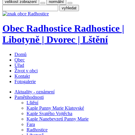
velikost zobrazení
normální
Obec
Radhostice
Radhostice |
Libotyně | Dvorec | Lštění
Domů
Obec
Úřad
Život v obci
Kontakt
Fotogalerie
Aktuality - oznámení
Pamětihodnosti
Lštění
Kaple Panny Marie Klatovské
Kaple Svatého Vojtěcha
Kaple Nanebevzetí Panny Marie
Fara
Radhostice