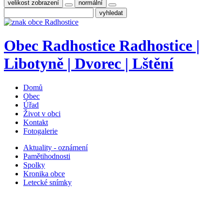
velikost zobrazení
normální
Obec
Radhostice
Radhostice |
Libotyně | Dvorec | Lštění
Domů
Obec
Úřad
Život v obci
Kontakt
Fotogalerie
Aktuality - oznámení
Pamětihodnosti
Spolky
Kronika obce
Letecké snímky