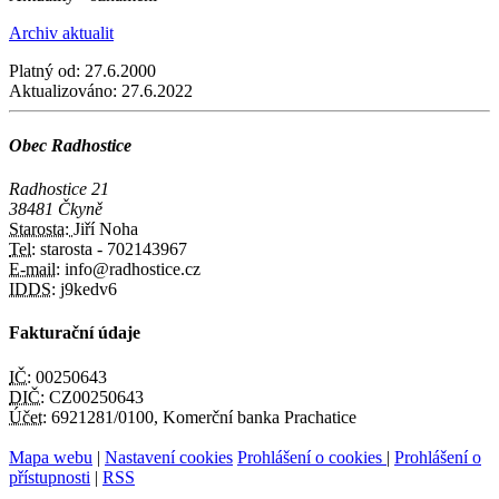
Archiv aktualit
Platný od:
27.6.2000
Aktualizováno:
27.6.2022
Obec Radhostice
Radhostice 21
38481 Čkyně
Starosta:
Jiří Noha
Tel:
starosta - 702143967
E-mail:
info@radhostice.cz
IDDS:
j9kedv6
Fakturační údaje
IČ:
00250643
DIČ:
CZ00250643
Účet:
6921281/0100, Komerční banka Prachatice
Mapa webu
|
Nastavení cookies
Prohlášení o cookies
|
Prohlášení o
přístupnosti
|
RSS